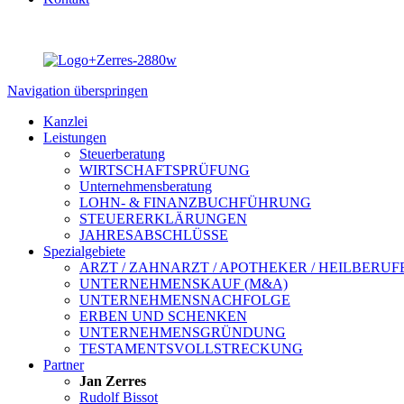
Navigation überspringen
Kanzlei
Leistungen
Steuerberatung
WIRTSCHAFTSPRÜFUNG
Unternehmensberatung
LOHN- & FINANZBUCHFÜHRUNG
STEUERERKLÄRUNGEN
JAHRESABSCHLÜSSE
Spezialgebiete
ARZT / ZAHNARZT / APOTHEKER / HEILBERUF
UNTERNEHMENSKAUF (M&A)
UNTERNEHMENS­NACHFOLGE
ERBEN UND SCHENKEN
UNTERNEHMENS­GRÜNDUNG
TESTAMENTS­VOLLSTRECKUNG
Partner
Jan Zerres
Rudolf Bissot