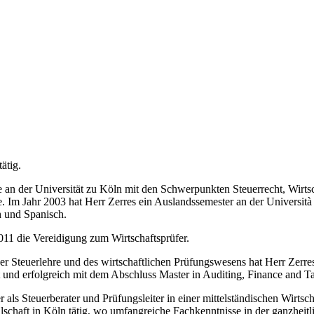
ätig.
e an der Universität zu Köln mit den Schwerpunkten Steuerrecht, Wirt
m Jahr 2003 hat Herr Zerres ein Auslandssemester an der Università c
h und Spanisch.
011 die Vereidigung zum Wirtschaftsprüfer.
der Steuerlehre und des wirtschaftlichen Prüfungswesens hat Herr Zerr
t und erfolgreich mit dem Abschluss Master in Auditing, Finance and T
r als Steuerberater und Prüfungsleiter in einer mittelständischen Wirts
llschaft in Köln tätig, wo umfangreiche Fachkenntnisse in der ganzheit