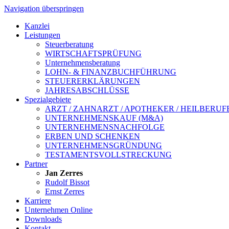
Navigation überspringen
Kanzlei
Leistungen
Steuerberatung
WIRTSCHAFTSPRÜFUNG
Unternehmensberatung
LOHN- & FINANZBUCHFÜHRUNG
STEUERERKLÄRUNGEN
JAHRESABSCHLÜSSE
Spezialgebiete
ARZT / ZAHNARZT / APOTHEKER / HEILBERUF
UNTERNEHMENSKAUF (M&A)
UNTERNEHMENS­NACHFOLGE
ERBEN UND SCHENKEN
UNTERNEHMENS­GRÜNDUNG
TESTAMENTS­VOLLSTRECKUNG
Partner
Jan Zerres
Rudolf Bissot
Ernst Zerres
Karriere
Unternehmen Online
Downloads
Kontakt