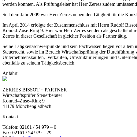
werden konnten. Als Prüfungsleiter hat Herr Zerres zudem umfassende 
Seit dem Jahr 2009 war Herr Zerres neben der Tätigkeit für die Kanzlei
Im April 2014 erfolgte der Zusammenschluss mit Herrn Rudolf Bissot
Konrad-Zuse-Ring 9. Hier war Herr Zerres seitdem als geschäftsfüh
Zerres in dieser Gesellschaft in gleicher Position als Partner tätig.
Seine Tätigkeitsschwerpunkte und sein Fachwissen liegen vor allem i
Steuerrecht, sowie im Bereich Wirtschaftsprüfung der Durchführung v
Unternehmenskäufen, -verkäufen, Umstrukturierungen und Unterneh
ebenfalls zu seinem Tätigkeitsbereich.
Anfahrt
ZERRES BISSOT + PARTNER
Wirtschaftsprüfer Steuerberater
Konrad–Zuse–Ring 9
41179 Mönchengladbach
Kontakt
Telefon: 02161 / 54 979 – 0
Fax: 02161 / 54 979 – 29